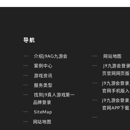
导航
介绍j9AG九游会
网站地图
案例中心
j9九游会登
页官网网页版
游戏资讯
j9九游会登
服务类型
官网手机版入
找到j9真人游戏第一
j9九游会登
品牌登录
官网APP下载
SiteMap
网站地图