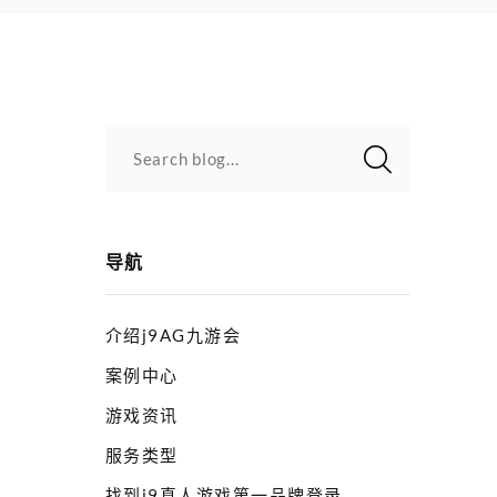
Search blog...
导航
介绍j9AG九游会
案例中心
游戏资讯
服务类型
找到j9真人游戏第一品牌登录