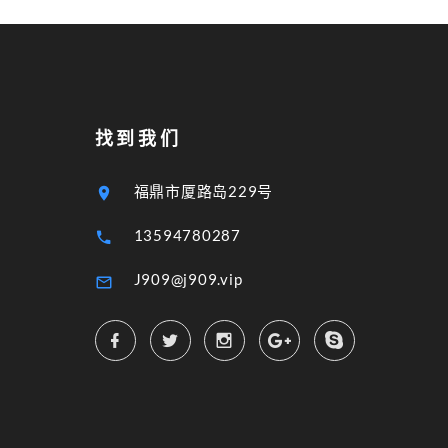
找到我们
福鼎市厦路岛229号
13594780287
J909@j909.vip