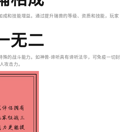
加成和技能增益。通过提升瑞兽的等级、资质和技能，玩家
一无二
特殊的战斗能力。如神兽·谛听具有谛听法华，可免疫一切封
主人攻击力。